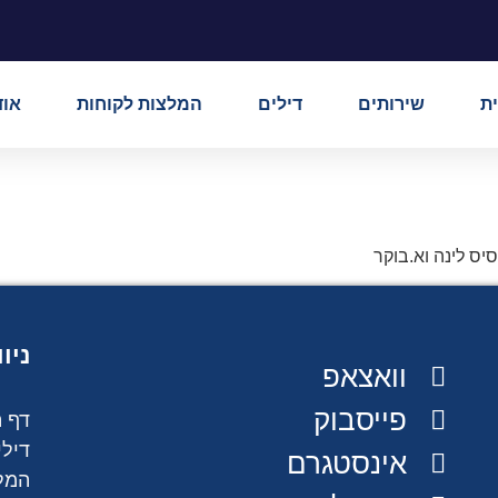
ת
שירותים
דילים
המלצות לקוחות
אוד
ניו
וואצאפ
פייסבוק
דף 
דילי
אינסטגרם
המל