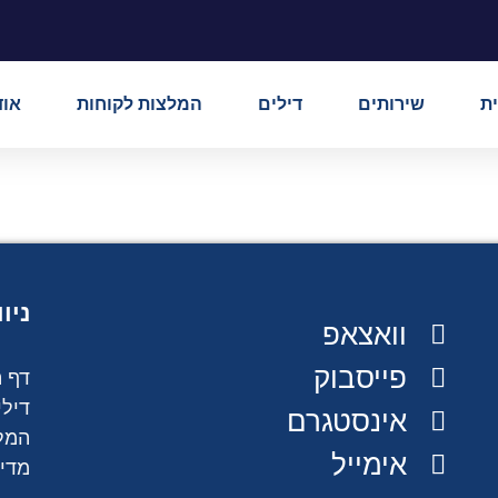
ת
שירותים
דילים
המלצות לקוחות
אוד
ניו
וואצאפ
פייסבוק
דף 
דילי
אינסטגרם
המל
אימייל
מדינ